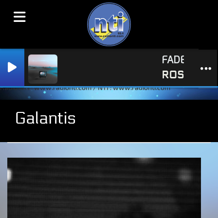
FADE TO GREY (
ROSS QUINN
Radio NTI : www.radionti.com / NTI : www.radionti.com
Galantis