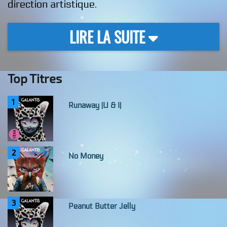
direction artistique.
LIRE LA SUITE
Top Titres
1
Runaway (U & I)
2
No Money
3
Peanut Butter Jelly