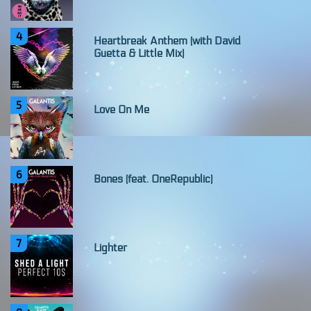
4
Heartbreak Anthem (with David
Guetta & Little Mix)
5
Love On Me
6
Bones (feat. OneRepublic)
7
Lighter