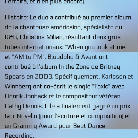
Ferreira, et bien plus encore).
Histoire: Le duo a contribué au premier album
de la chanteuse américaine, spécialiste du
R&B, Christina Milian, résultant deux gros
tubes internationaux: "When you look at me"
et "AM to PM". Bloodshy & Avant ont
contribué à l'album In the Zone de Britney
Spears en 2003. Spécifiquement, Karlsson et
Winnberg ont co-écrit le single "Toxic" avec
Henrik Jonback et le compositeur vétéran
Cathy Dennis. Elle a finalement gagné un prix
Ivor Novello (pour l'écriture et composition) et
un Grammy Award pour Best Dance
Recording.