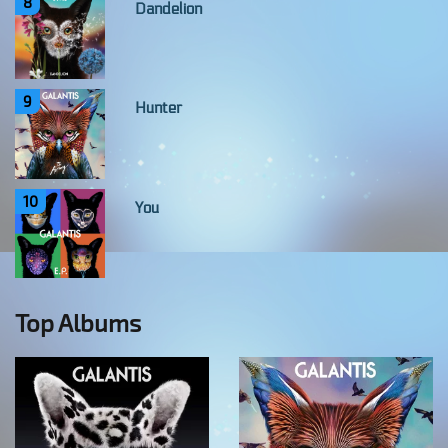
8
Dandelion
9
Hunter
10
You
Top Albums