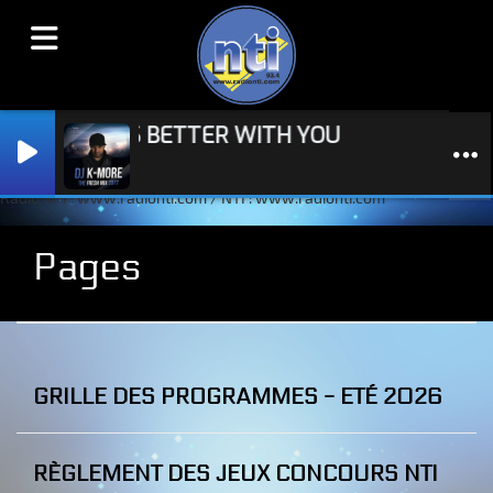
USIC SOUNDS BETTER WITH YOU
ASADA
Radio NTI : www.radionti.com / NTI : www.radionti.com
Pages
GRILLE DES PROGRAMMES - ETÉ 2026
RÈGLEMENT DES JEUX CONCOURS NTI