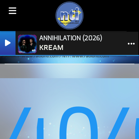
ANNIHILATION (2026)
KREAM
Radio NTI : www.radionti.com / NTI : www.radionti.com
40