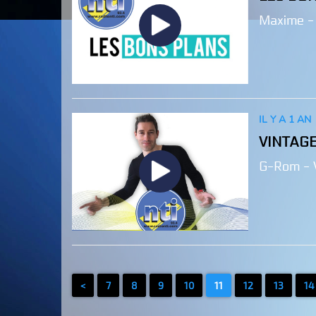
Maxime -
IL Y A 1 AN
VINTAG
G-Rom - 
<
7
8
9
10
11
12
13
14