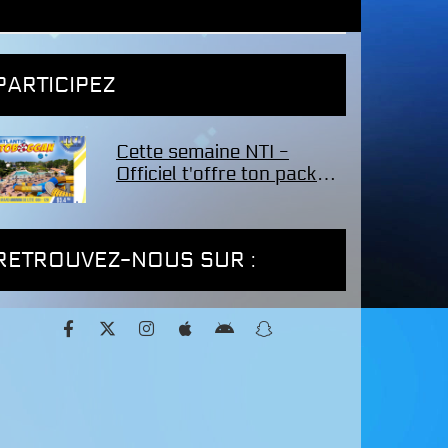
PARTICIPEZ
Cette semaine NTI -
Officiel t'offre ton pack
famille de 4 entrées pour
le parc Atlantic Toboggan
!
RETROUVEZ-NOUS SUR :