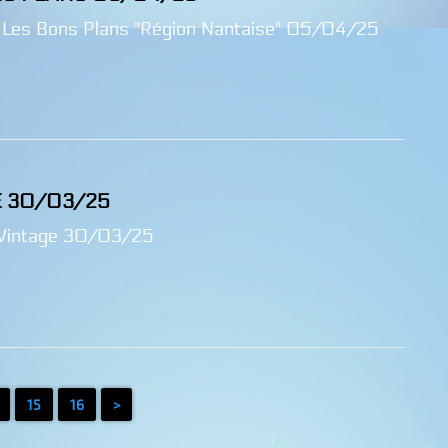
 Les Bons Plans "Région Nantaise" 05/04/25
E 30/03/25
Vintage 30/03/25
15
16
>