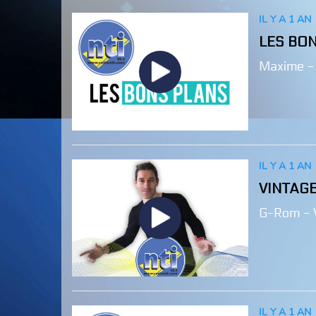
IL Y A 1 AN
LES BO
Maxime -
IL Y A 1 AN
VINTAGE
G-Rom - 
IL Y A 1 AN