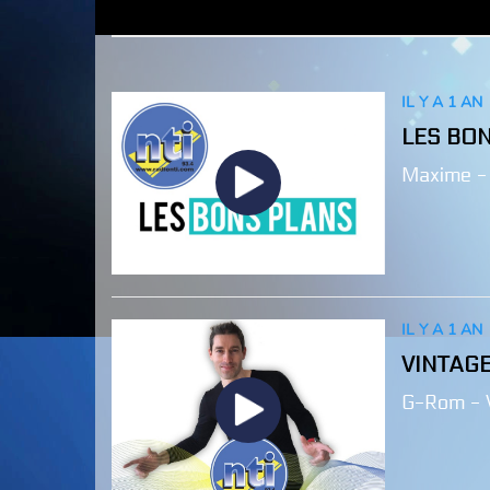
IL Y A 1 AN
LES BO
Maxime -
IL Y A 1 AN
VINTAG
G-Rom - 