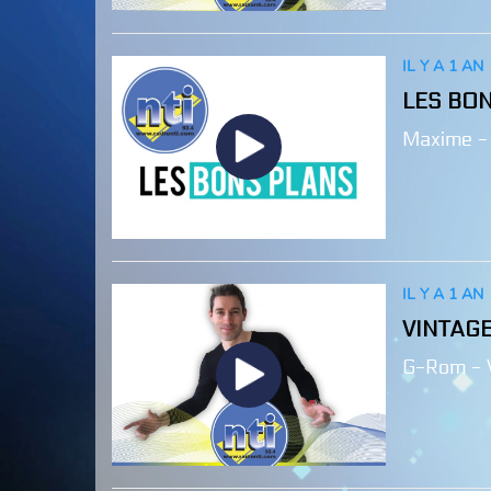
IL Y A 1 AN
LES BO
Maxime -
IL Y A 1 AN
VINTAG
G-Rom - 