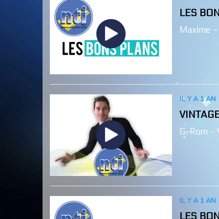
LES BO
Maxime -
IL Y A 1 AN
VINTAG
G-Rom - 
IL Y A 1 AN
LES BO