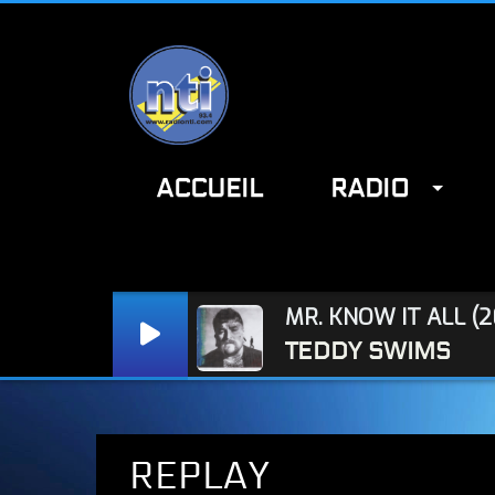
ACCUEIL
RADIO
Radio NTI : www.radionti.com / NTI : www.radionti.com
MR. KNOW IT ALL (2
TEDDY SWIMS
REPLAY