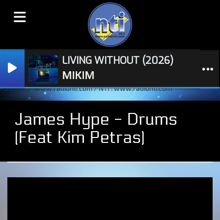
LIVING WITHOUT (2026)
MIKIM
Radio NTI : www.radionti.com / NTI : www.radionti.com
James Hype - Drums
(Feat Kim Petras)