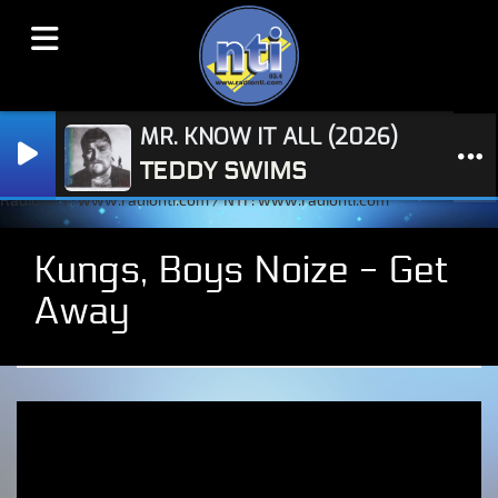
MR. KNOW IT ALL (2026)
TEDDY SWIMS
Radio NTI : www.radionti.com / NTI : www.radionti.com
Kungs, Boys Noize - Get
Away