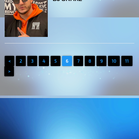
<
2
3
4
5
6
7
8
9
10
11
>