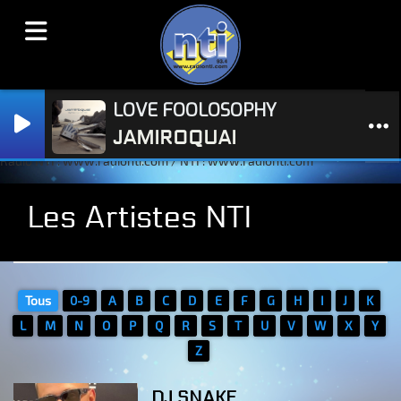
LOVE FOOLOSOPHY
JAMIROQUAI
Radio NTI : www.radionti.com / NTI : www.radionti.com
Les Artistes NTI
Tous
0-9
A
B
C
D
E
F
G
H
I
J
K
L
M
N
O
P
Q
R
S
T
U
V
W
X
Y
Z
DJ SNAKE