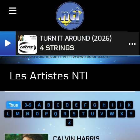
TURN IT AROUND (2026)
4 STRINGS
Radio NTI : www.radionti.com / NTI : www.radionti.com
Les Artistes NTI
Tous
0-9
A
B
C
D
E
F
G
H
I
J
K
L
M
N
O
P
Q
R
S
T
U
V
W
X
Y
Z
CALVIN HARRIS